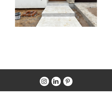
Carrer Botines, 20, 17200 Palafrugell, Girona