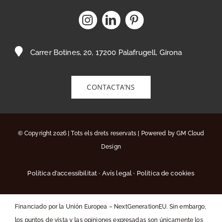
Carrer Botines, 20, 17200 Palafrugell, Girona
CONTACTA’NS
© Copyright 2026 | Tots els drets reservats | Powered by
GM Cloud
Design
Política d’accessibilitat
·
Avís legal
·
Política de cookies
Financiado por la Unión Europea – NextGenerationEU. Sin embargo,
los puntos de vista y las opiniones expresadas son únicamente los