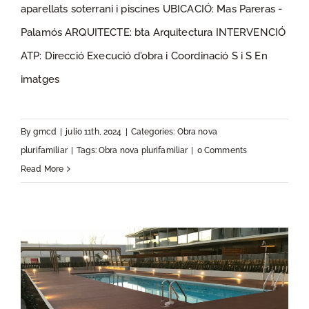
aparellats soterrani i piscines UBICACIÓ: Mas Pareras -
MAS PARERAS
Palamós ARQUITECTE: bta Arquitectura INTERVENCIÓ
ATP: Direcció Execució d’obra i Coordinació S i S En
imatges
By
gmcd
|
julio 11th, 2024
|
Categories:
Obra nova
plurifamiliar
|
Tags:
Obra nova plurifamiliar
|
0 Comments
Read More