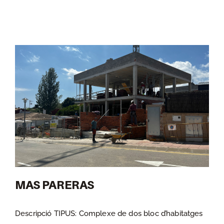
Saltar
Tog
al
contenido
Nav
Home
Projectes i obres
Interiorisme
Arquitectura Tècnica
MAS PARERAS
Contacte
Descripció TIPUS: Complexe de dos bloc d’habitatges