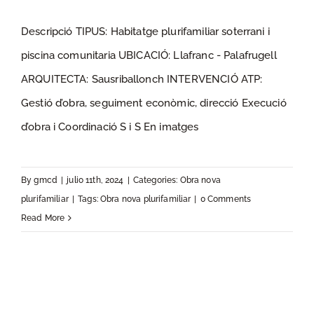
Descripció TIPUS: Habitatge plurifamiliar soterrani i
piscina comunitaria UBICACIÓ: Llafranc - Palafrugell
ILLA VERDA
ARQUITECTA: Sausriballonch INTERVENCIÓ ATP:
Gestió d’obra, seguiment econòmic, direcció Execució
d’obra i Coordinació S i S En imatges
By
gmcd
|
julio 11th, 2024
|
Categories:
Obra nova
plurifamiliar
|
Tags:
Obra nova plurifamiliar
|
0 Comments
Read More