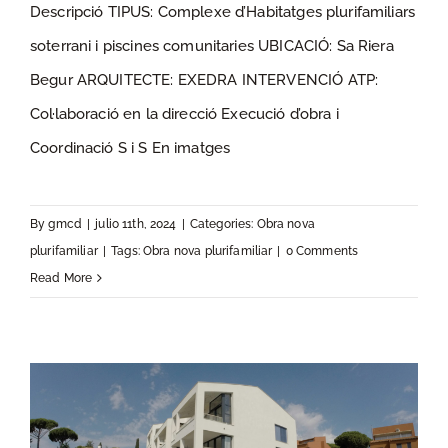
Descripció TIPUS: Complexe d’Habitatges plurifamiliars
soterrani i piscines comunitaries UBICACIÓ: Sa Riera
ELS JARDINS DE SA RIERA
Begur ARQUITECTE: EXEDRA INTERVENCIÓ ATP:
Col·laboració en la direcció Execució d’obra i
Coordinació S i S En imatges
By
gmcd
|
julio 11th, 2024
|
Categories:
Obra nova
plurifamiliar
|
Tags:
Obra nova plurifamiliar
|
0 Comments
Read More